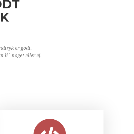
ODT
YK
ndtryk er godt.
 li´ noget eller ej.