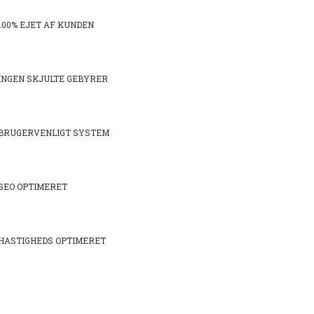
100% ejet af kunden
Ingen skjulte gebyrer
Brugervenligt system
SEO optimeret
Hastigheds optimeret