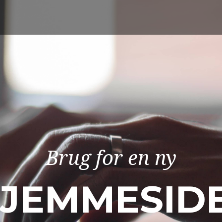
B
r
u
g
f
o
r
e
n
n
y
J
E
M
M
E
S
I
D