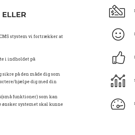
 ELLER
 CMS stystem vi fortrækker at
te i indholdet på
og sikre på den måde dig som
portere/hjælpe dig med din
gins(små funktioner) som kan
kke ønsker systemet skal kunne